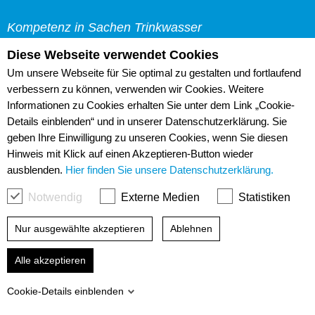
Kompetenz in Sachen Trinkwasser
Trinkwasserzweckverband "Pfeifholz"
Diese Webseite verwendet Cookies
Web-Cam
Bürgermeister-Herklotz-
Um unsere Webseite für Sie optimal zu gestalten und fortlaufend
Links
Straße 2
verbessern zu können, verwenden wir Cookies. Weitere
Sitemap
Informationen zu Cookies erhalten Sie unter dem Link „Cookie-
01609 Röderaue
Details einblenden“ und in unserer Datenschutzerklärung. Sie
Datenschutz
geben Ihre Einwilligung zu unseren Cookies, wenn Sie diesen
Impressum
03 52 63/ 656-0
Hinweis mit Klick auf einen Akzeptieren-Button wieder
Barrierefreiheit
info@twzv.de
ausblenden.
Hier finden Sie unsere Datenschutzerklärung.
Notwendig
Externe Medien
Statistiken
TWZV durchsuchen:
Nur ausgewählte akzeptieren
Ablehnen
Alle akzeptieren
© Trinkwasserzweckverband "Pfeifholz"
Cookie-Details einblenden