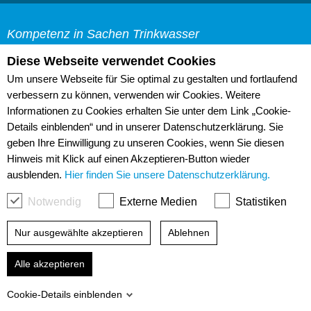
Kompetenz in Sachen Trinkwasser
Trinkwasserzweckverband "Pfeifholz"
Diese Webseite verwendet Cookies
Web-Cam
Bürgermeister-Herklotz-
Um unsere Webseite für Sie optimal zu gestalten und fortlaufend
Links
Straße 2
verbessern zu können, verwenden wir Cookies. Weitere
Sitemap
Informationen zu Cookies erhalten Sie unter dem Link „Cookie-
01609 Röderaue
Details einblenden“ und in unserer Datenschutzerklärung. Sie
Datenschutz
geben Ihre Einwilligung zu unseren Cookies, wenn Sie diesen
Impressum
03 52 63/ 656-0
Hinweis mit Klick auf einen Akzeptieren-Button wieder
Barrierefreiheit
info@twzv.de
ausblenden.
Hier finden Sie unsere Datenschutzerklärung.
Notwendig
Externe Medien
Statistiken
TWZV durchsuchen:
Nur ausgewählte akzeptieren
Ablehnen
Alle akzeptieren
© Trinkwasserzweckverband "Pfeifholz"
Cookie-Details einblenden