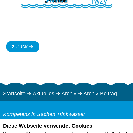
zurück ➔
Startseite
➔
Aktuelles
➔
Archiv
➔
Archiv-Beitrag
Kompetenz in Sachen Trinkwasser
Trinkwasserzweckverband "Pfeifholz"
Diese Webseite verwendet Cookies
Web-Cam
Bürgermeister-Herklotz-