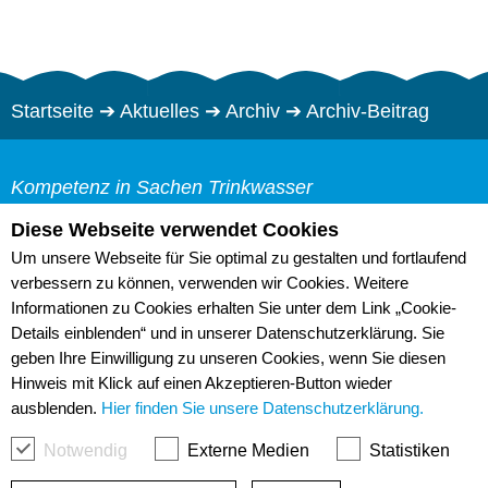
Startseite
➔
Aktuelles
➔
Archiv
➔
Archiv-Beitrag
Kompetenz in Sachen Trinkwasser
Trinkwasserzweckverband "Pfeifholz"
Diese Webseite verwendet Cookies
Web-Cam
Bürgermeister-Herklotz-
Um unsere Webseite für Sie optimal zu gestalten und fortlaufend
Links
verbessern zu können, verwenden wir Cookies. Weitere
Straße 2
Informationen zu Cookies erhalten Sie unter dem Link „Cookie-
Sitemap
01609 Röderaue
Details einblenden“ und in unserer Datenschutzerklärung. Sie
Datenschutz
geben Ihre Einwilligung zu unseren Cookies, wenn Sie diesen
Impressum
03 52 63/ 656-0
Hinweis mit Klick auf einen Akzeptieren-Button wieder
Barrierefreiheit
info@twzv.de
ausblenden.
Hier finden Sie unsere Datenschutzerklärung.
Notwendig
Externe Medien
Statistiken
TWZV durchsuchen: