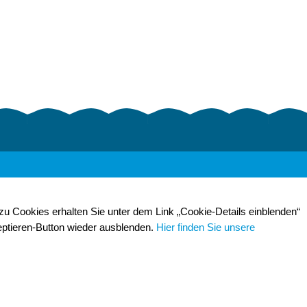
zu Cookies erhalten Sie unter dem Link „Cookie-Details einblenden“
eptieren-Button wieder ausblenden.
Hier finden Sie unsere
TWZV durchsuchen:
© Trinkwasserzweckverband "Pfeifholz"