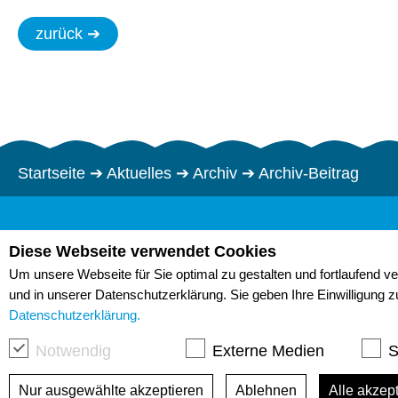
zurück ➔
Startseite
➔
Aktuelles
➔
Archiv
➔
Archiv-Beitrag
Kompetenz in Sachen Trinkwasser
Diese Webseite verwendet Cookies
Trinkwasserzweckverband "Pfeifholz"
Um unsere Webseite für Sie optimal zu gestalten und fortlaufend v
Bürgermeister-Herklotz-Straße 2
und in unserer Datenschutzerklärung. Sie geben Ihre Einwilligung 
01609 Röderaue
Datenschutzerklärung.
Notwendig
Externe Medien
S
03 52 63/ 656-0
info@twzv.de
Nur ausgewählte akzeptieren
Ablehnen
Alle akzep