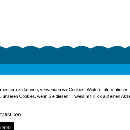
erbessern zu können, verwenden wir Cookies. Weitere Informationen 
Web-Cam
zu unseren Cookies, wenn Sie diesen Hinweis mit Klick auf einen Akz
Links
Sitemap
tatistiken
Datenschutz
Impressum
tieren